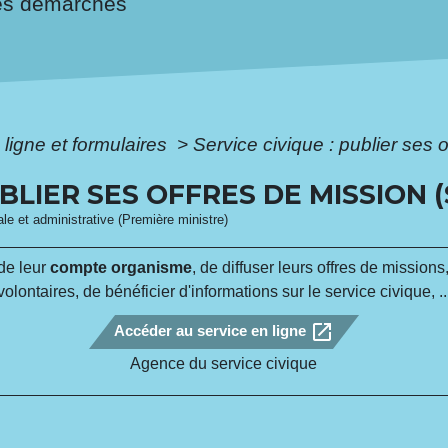
es démarches
 ligne et formulaires
>
Service civique : publier ses 
UBLIER SES OFFRES DE MISSION 
gale et administrative (Première ministre)
de leur
compte organisme
, de diffuser leurs offres de missio
volontaires, de bénéficier d'informations sur le service civique, ..
open_in_new
Accéder au service en ligne
Agence du service civique