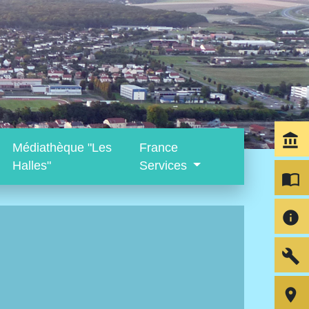
account_balance
Médiathèque "Les
France
Halles"
Services
import_contacts
info
build
room