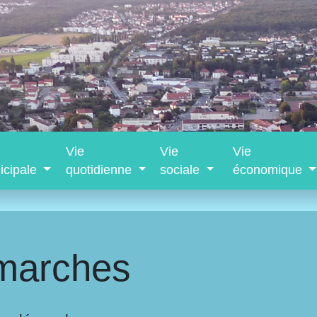
Vie
Vie
Vie
icipale
quotidienne
sociale
économique
marches