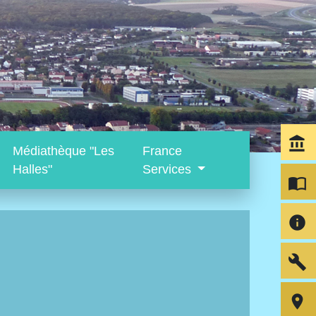
account_balance
Médiathèque "Les
France
Halles"
Services
import_contacts
info
build
room