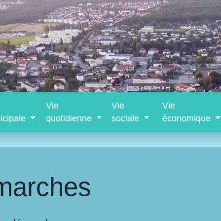
Vie
Vie
Vie
icipale
quotidienne
sociale
économique
marches