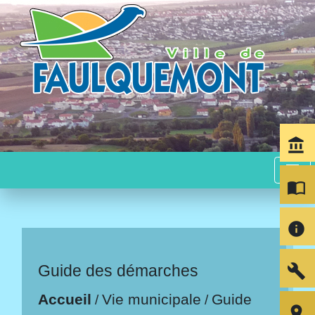
account_balance
menu
import_contacts
info
build
Guide des démarches
Accueil
Vie municipale
Guide
/
/
room