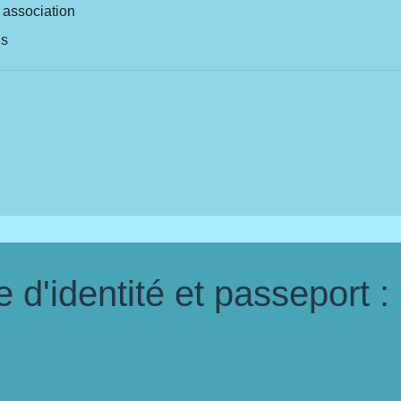
e association
ns
d'identité et passeport :