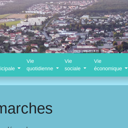
Vie
Vie
Vie
icipale
quotidienne
sociale
économique
marches