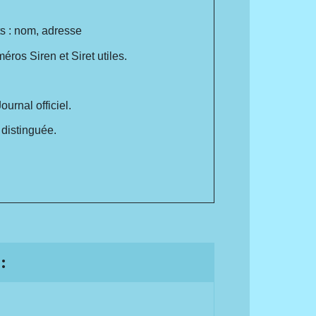
s :
nom
,
adresse
éros Siren et Siret utiles.
ournal officiel.
 distinguée.
: