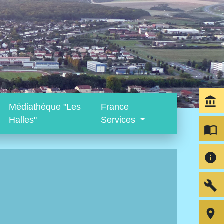
account_balance
Médiathèque "Les
France
Halles"
Services
import_contacts
info
build
room