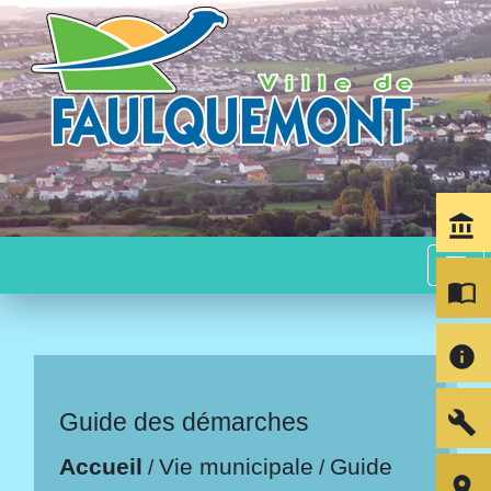
account_balance
menu
import_contacts
info
build
Guide des démarches
Accueil
Vie municipale
Guide
/
/
room