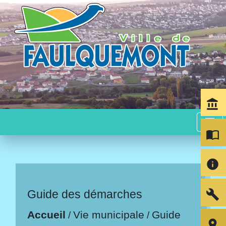
account_balance
menu
import_contacts
info
build
Guide des démarches
Accueil
Vie municipale
Guide
/
/
room