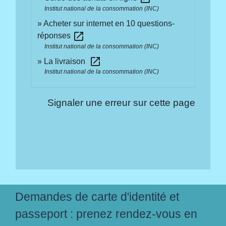
Institut national de la consommation (INC)
Acheter sur internet en 10 questions-
open_in_new
réponses
Institut national de la consommation (INC)
open_in_new
La livraison
Institut national de la consommation (INC)
Signaler une erreur sur cette page
Demandes de carte d'identité et
passeport : prenez rendez-vous en