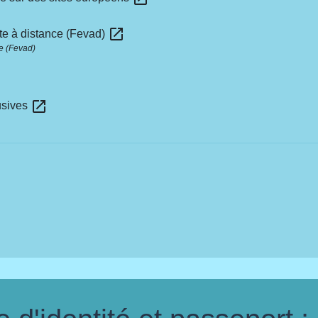
open_in_new
te à distance (Fevad)
e (Fevad)
open_in_new
usives