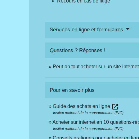
Recours en cas de litige
Services en ligne et formulaires
Questions ? Réponses !
Peut-on tout acheter sur un site interne
Pour en savoir plus
open_in_new
Guide des achats en ligne
Institut national de la consommation (INC)
Acheter sur internet en 10 questions-r
Institut national de la consommation (INC)
Conseils pratiques pour acheter en lig