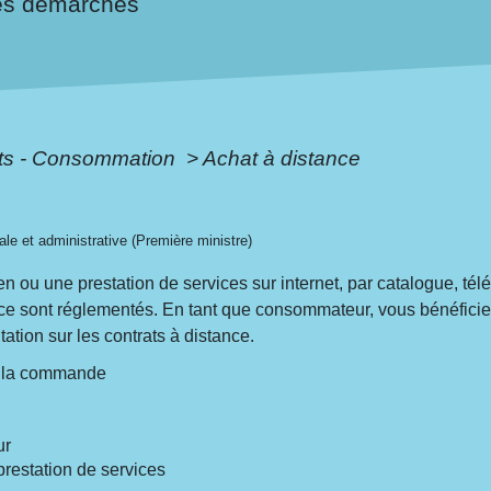
es démarches
ôts - Consommation
>
Achat à distance
gale et administrative (Première ministre)
en ou une prestation de services sur internet, par catalogue, té
ance sont réglementés. En tant que consommateur, vous bénéficie
ation sur les contrats à distance.
t la commande
ur
prestation de services