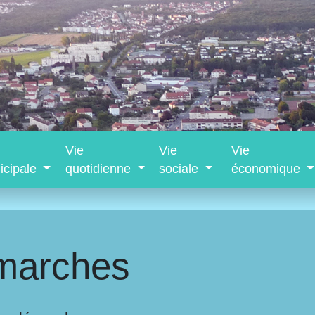
Vie
Vie
Vie
icipale
quotidienne
sociale
économique
marches