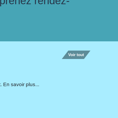
 prenez rendez-
Voir tout
 En savoir plus...