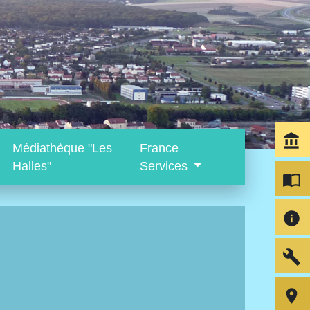
account_balance
Médiathèque "Les
France
Halles"
Services
import_contacts
info
build
room