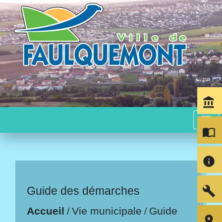
account_balance
menu
import_contacts
info
build
Guide des démarches
Accueil
Vie municipale
Guide
/
/
room