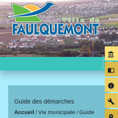
account_balance
menu
import_contacts
info
build
Guide des démarches
Accueil
Vie municipale
Guide
/
/
room