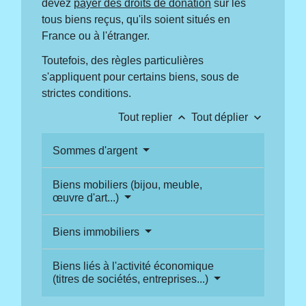
devez
payer des droits de donation
sur les
tous biens reçus, qu'ils soient situés en
France ou à l'étranger.
Toutefois, des règles particulières
s'appliquent pour certains biens, sous de
strictes conditions.
keyboard_arrow_up
keyboard_arrow_down
Tout replier
Tout déplier
Sommes d'argent
Biens mobiliers (bijou, meuble,
œuvre d'art...)
Biens immobiliers
Biens liés à l'activité économique
(titres de sociétés, entreprises...)