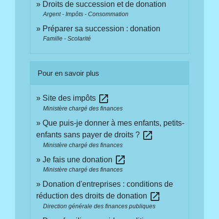
Droits de succession et de donation
Argent - Impôts - Consommation
Préparer sa succession : donation
Famille - Scolarité
Pour en savoir plus
open_in_new
Site des impôts
Ministère chargé des finances
Que puis-je donner à mes enfants, petits-
open_in_new
enfants sans payer de droits ?
Ministère chargé des finances
open_in_new
Je fais une donation
Ministère chargé des finances
Donation d'entreprises : conditions de
open_in_new
réduction des droits de donation
Direction générale des finances publiques