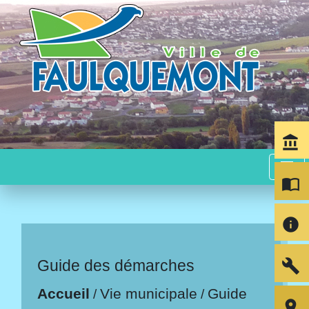
account_balance
menu
import_contacts
info
build
Guide des démarches
Accueil
Vie municipale
Guide
/
/
room