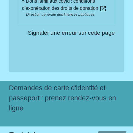
Dons familiaux covid : conditions
open_in_new
d'exonération des droits de donation
Direction générale des finances publiques
Signaler une erreur sur cette page
Demandes de carte d'identité et
passeport : prenez rendez-vous en
ligne