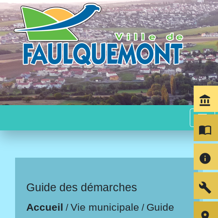
account_balance
menu
import_contacts
info
build
Guide des démarches
Accueil
Vie municipale
Guide
/
/
room