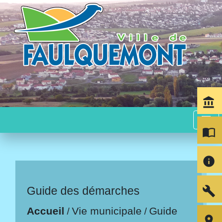
account_balance
menu
import_contacts
info
build
Guide des démarches
Accueil
Vie municipale
Guide
/
/
room