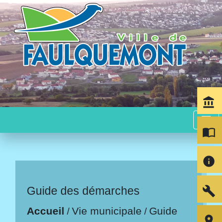
account_balance
menu
import_contacts
info
build
Guide des démarches
Accueil
Vie municipale
Guide
/
/
room