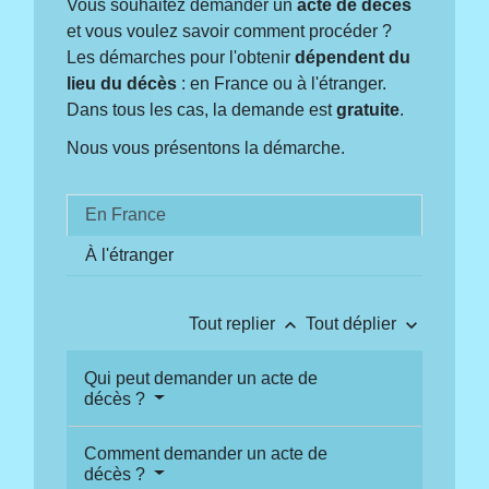
Vous souhaitez demander un
acte de décès
et vous voulez savoir comment procéder ?
Les démarches pour l'obtenir
dépendent du
lieu du décès
: en France ou à l'étranger.
Dans tous les cas, la demande est
gratuite
.
Nous vous présentons la démarche.
En France
À l'étranger
keyboard_arrow_up
keyboard_arrow_down
Tout replier
Tout déplier
Qui peut demander un acte de
décès ?
Comment demander un acte de
décès ?