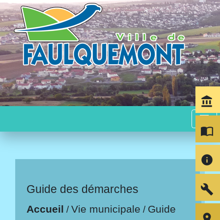
account_balance
menu
import_contacts
info
build
Guide des démarches
Accueil
Vie municipale
Guide
/
/
room