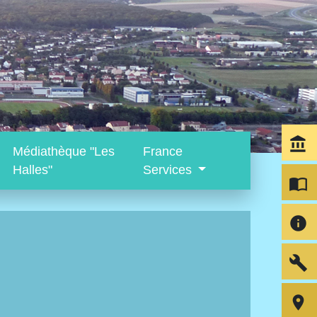
account_balance
Médiathèque "Les
France
Halles"
Services
import_contacts
info
build
room