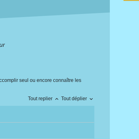
ur
accomplir seul ou encore connaître les
keyboard_arrow_up
keyboard_arrow_down
Tout replier
Tout déplier