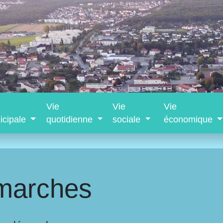
Vie
Vie
Vie
icipale
quotidienne
sociale
économique
marches