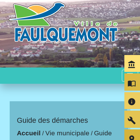
account_balance
menu
import_contacts
info
build
Guide des démarches
Accueil
Vie municipale
Guide
/
/
room