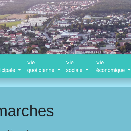
Vie
Vie
Vie
icipale
quotidienne
sociale
économique
marches