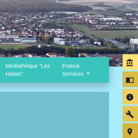
account_balance
Médiathèque "Les
France
Halles"
Services
import_contacts
info
build
room