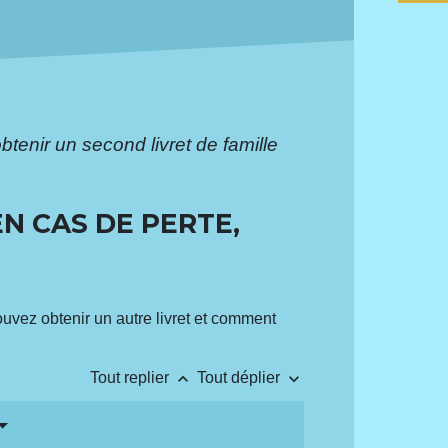
enir un second livret de famille
N CAS DE PERTE,
pouvez obtenir un autre livret et comment
keyboard_arrow_up
keyboard_arrow_down
Tout replier
Tout déplier