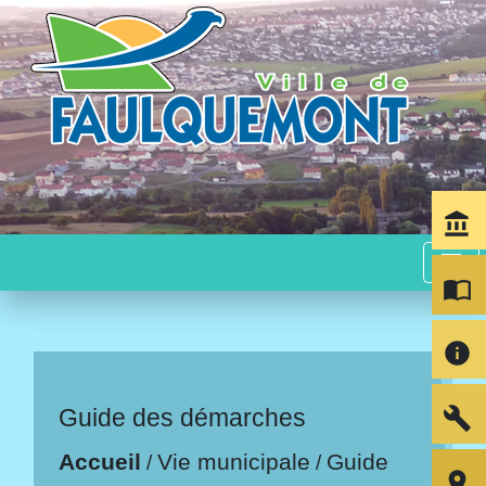
account_balance
menu
import_contacts
info
build
Guide des démarches
Accueil
Vie municipale
Guide
/
/
room