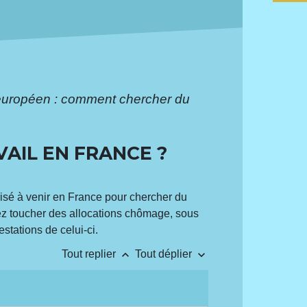
européen : comment chercher du
AIL EN FRANCE ?
risé à venir en France pour chercher du
z toucher des allocations chômage, sous
stations de celui-ci.
keyboard_arrow_up
keyboard_arrow_down
Tout replier
Tout déplier