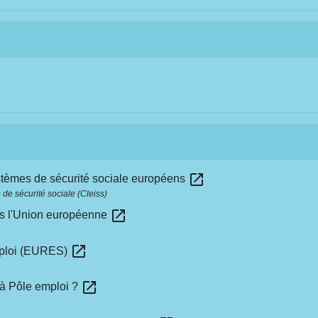
open_in_new
ystèmes de sécurité sociale européens
de sécurité sociale (Cleiss)
open_in_new
ans l'Union européenne
open_in_new
emploi (EURES)
open_in_new
e à Pôle emploi ?