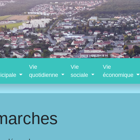
Vie
Vie
Vie
icipale
quotidienne
sociale
économique
marches