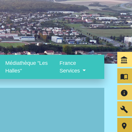
account_balance
Médiathèque "Les
France
Halles"
Services
import_contacts
info
build
room