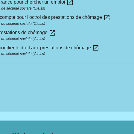
open_in_new
France pour chercher un emploi
de sécurité sociale (Cleiss)
open_in_new
 compte pour l'octroi des prestations de chômage
de sécurité sociale (Cleiss)
open_in_new
 prestations de chômage
de sécurité sociale (Cleiss)
open_in_new
modifier le droit aux prestations de chômage
de sécurité sociale (Cleiss)