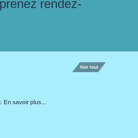
 prenez rendez-
Voir tout
 En savoir plus...