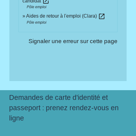
open_in_new
candidat
Pôle emploi
open_in_new
Aides de retour à l'emploi (Clara)
Pôle emploi
Signaler une erreur sur cette page
Demandes de carte d'identité et
passeport : prenez rendez-vous en
ligne