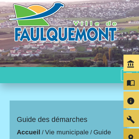
account_balance
menu
import_contacts
info
build
Guide des démarches
Accueil
Vie municipale
Guide
/
/
room