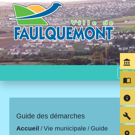
account_balance
menu
import_contacts
info
build
Guide des démarches
Accueil
Vie municipale
Guide
/
/
room