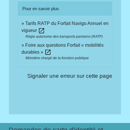
Pour en savoir plus
Tarifs RATP du Forfait Navigo Annuel en
open_in_new
vigueur
Régie autonome des transports parisiens (RATP)
Foire aux questions Forfait « mobilités
open_in_new
durables »
Ministère chargé de la fonction publique
Signaler une erreur sur cette page
Demandes de carte d'identité et