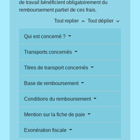
de travail bénéficient obligatoirement du
remboursement partiel de ces frais.
keyboard_arrow_up
keyboard_arrow_down
Tout replier
Tout déplier
Qui est concerné ?
Transports concernés
Titres de transport concernés
Base de remboursement
Conditions du remboursement
Mention sur la fiche de paie
Exonération fiscale