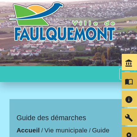
account_balance
menu
import_contacts
info
build
Guide des démarches
Accueil
Vie municipale
Guide
/
/
room