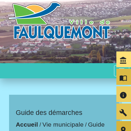
account_balance
menu
import_contacts
info
build
Guide des démarches
Accueil
Vie municipale
Guide
/
/
room