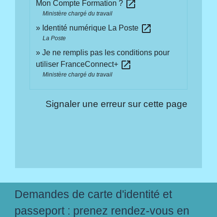
open_in_new
Mon Compte Formation ?
Ministère chargé du travail
open_in_new
Identité numérique La Poste
La Poste
Je ne remplis pas les conditions pour
open_in_new
utiliser FranceConnect+
Ministère chargé du travail
Signaler une erreur sur cette page
Demandes de carte d'identité et
passeport : prenez rendez-vous en