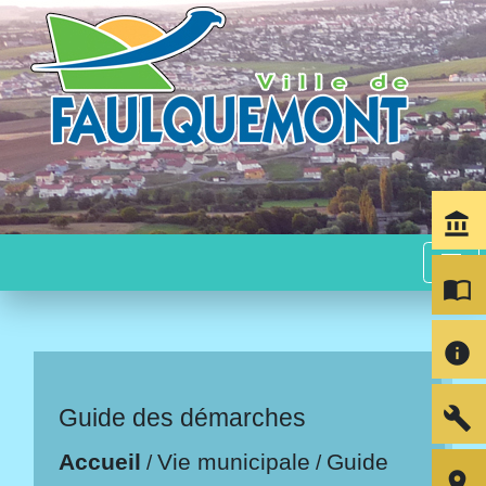
account_balance
menu
import_contacts
info
build
Guide des démarches
Accueil
Vie municipale
Guide
/
/
room