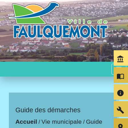
account_balance
menu
import_contacts
info
build
Guide des démarches
Accueil
Vie municipale
Guide
/
/
room