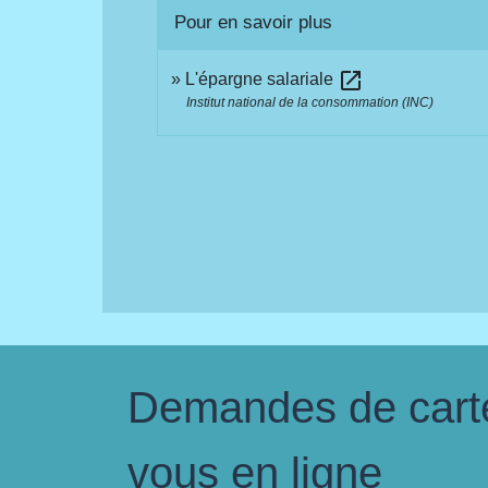
Pour en savoir plus
open_in_new
L'épargne salariale
Institut national de la consommation (INC)
Demandes de carte 
vous en ligne