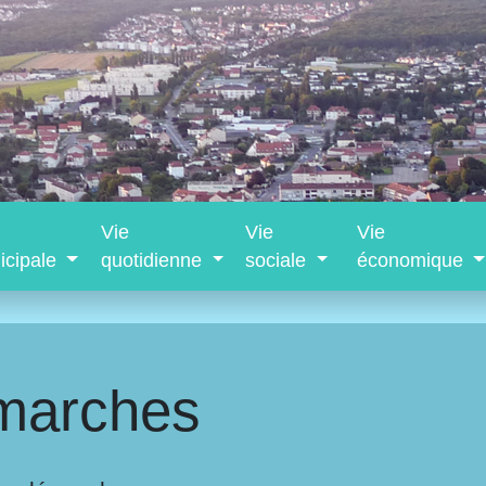
Vie
Vie
Vie
icipale
quotidienne
sociale
économique
marches