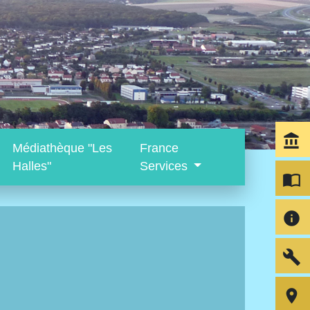
account_balance
Médiathèque "Les
France
Halles"
Services
import_contacts
info
build
room