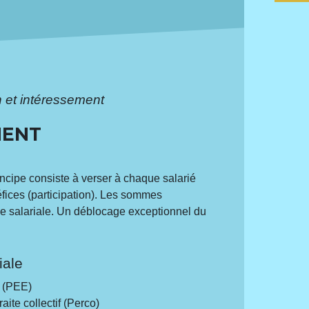
n et intéressement
MENT
incipe consiste à verser à chaque salarié
éfices (participation). Les sommes
gne salariale. Un déblocage exceptionnel du
iale
e (PEE)
aite collectif (Perco)