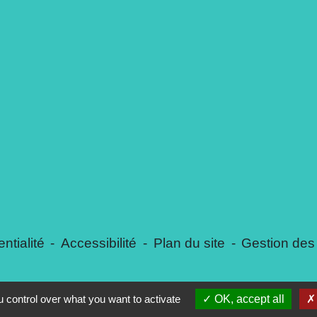
ntialité
-
Accessibilité
-
Plan du site
-
Gestion des
 control over what you want to activate
OK, accept all
Site créé en partenariat avec Réseau des Communes