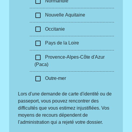
check_box_outline_blank
Normandie
check_box_outline_blank
Nouvelle Aquitaine
check_box_outline_blank
Occitanie
check_box_outline_blank
Pays de la Loire
check_box_outline_blank
Provence-Alpes-Côte d'Azur
(Paca)
check_box_outline_blank
Outre-mer
Lors d'une demande de carte d'identité ou de
passeport, vous pouvez rencontrer des
difficultés que vous estimez injustifiées. Vos
moyens de recours dépendent de
l'administration qui a rejeté votre dossier.