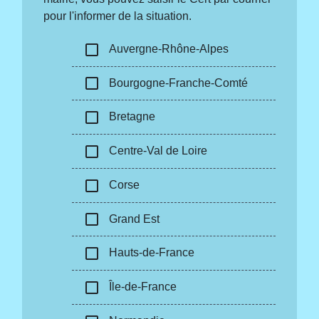
pour l'informer de la situation.
check_box_outline_blank
Auvergne-Rhône-Alpes
check_box_outline_blank
Bourgogne-Franche-Comté
check_box_outline_blank
Bretagne
check_box_outline_blank
Centre-Val de Loire
check_box_outline_blank
Corse
check_box_outline_blank
Grand Est
check_box_outline_blank
Hauts-de-France
check_box_outline_blank
Île-de-France