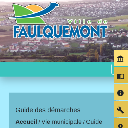
account_balance
menu
import_contacts
info
build
Guide des démarches
Accueil
Vie municipale
Guide
/
/
room