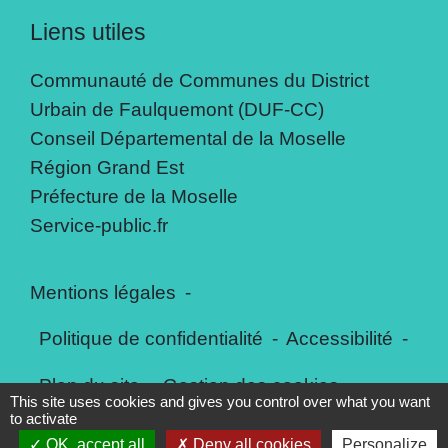
Liens utiles
Communauté de Communes du District
Urbain de Faulquemont (DUF-CC)
Conseil Départemental de la Moselle
Région Grand Est
Préfecture de la Moselle
Service-public.fr
Mentions légales
-
Politique de confidentialité
-
Accessibilité
-
Plan du site
-
Gestion des cookies
This site uses cookies and gives you control over what you want
to activate
OK, accept all
Deny all cookies
Personalize