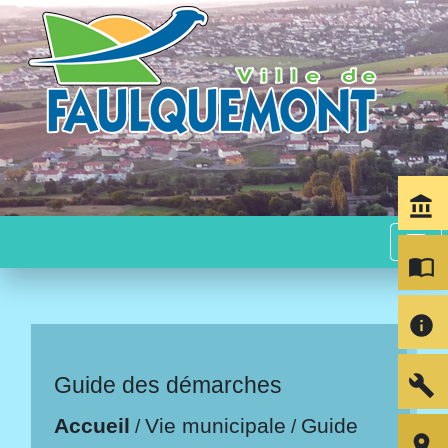
account_balance
menu
import_contacts
info
build
Guide des démarches
Accueil
Vie municipale
Guide
/
/
room