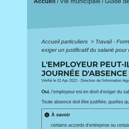
Accueil
Vie municipale
Guide d
/
/
Accueil particuliers
>
Travail - For
exiger un justificatif du salarié po
L'EMPLOYEUR PEUT-IL
JOURNÉE D'ABSENCE 
Vérifié le 01 Apr 2022 - Direction de l'information lég
Oui
, l'employeur est en droit d'exiger du sala
Toute absence doit être justifiée, quelles qu
À savoir
info
certains accords d'entreprise ou certa