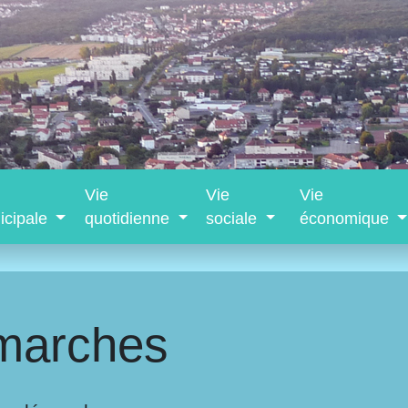
Vie
Vie
Vie
icipale
quotidienne
sociale
économique
marches