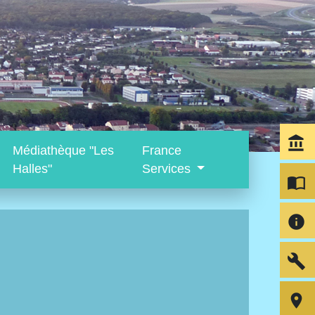
account_balance
Médiathèque "Les
France
Halles"
Services
import_contacts
info
build
room