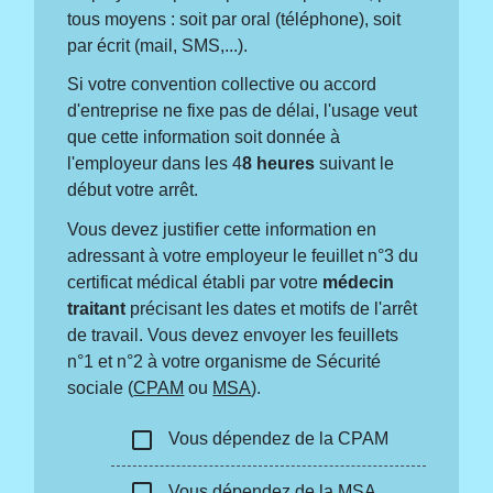
tous moyens : soit par oral (téléphone), soit
par écrit (mail, SMS,...).
Si votre convention collective ou accord
d'entreprise ne fixe pas de délai, l'usage veut
que cette information soit donnée à
l'employeur dans les 4
8 heures
suivant le
début votre arrêt.
Vous devez justifier cette information en
adressant à votre employeur le feuillet n°3 du
certificat médical établi par votre
médecin
traitant
précisant les dates et motifs de l'arrêt
de travail. Vous devez envoyer les feuillets
n°1 et n°2 à votre organisme de Sécurité
sociale (
CPAM
ou
MSA
).
check_box_outline_blank
Vous dépendez de la CPAM
check_box_outline_blank
Vous dépendez de la MSA