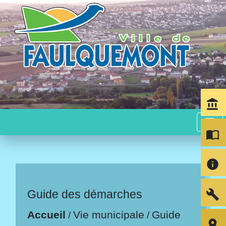
account_balance
menu
import_contacts
info
build
Guide des démarches
Accueil
Vie municipale
Guide
/
/
room