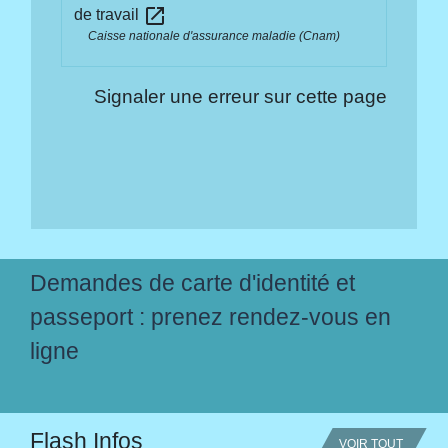
open_in_new
de travail
Caisse nationale d'assurance maladie (Cnam)
Signaler une erreur sur cette page
Demandes de carte d'identité et
passeport : prenez rendez-vous en
ligne
Flash Infos
VOIR TOUT