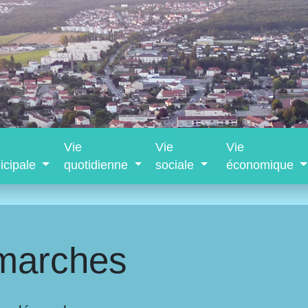
Vie
Vie
Vie
icipale
quotidienne
sociale
économique
marches