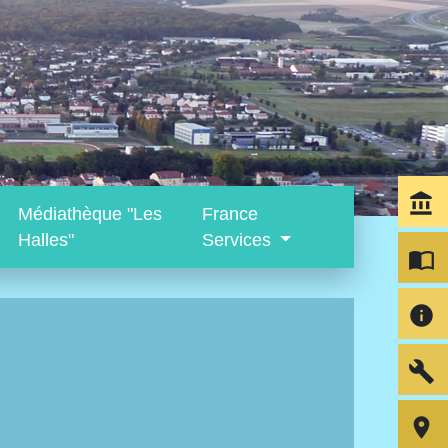
account_balance
Médiathèque "Les
France
Halles"
Services
import_contacts
info
build
room