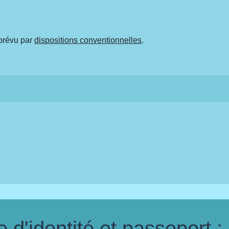
 prévu par
dispositions conventionnelles
.
d'identité et passeport :