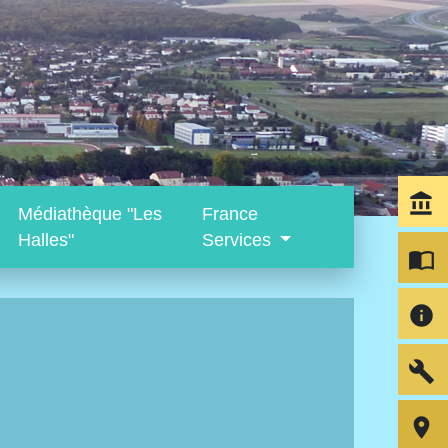
account_balance
Médiathèque "Les
France
Halles"
Services
import_contacts
info
build
room