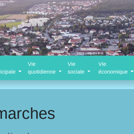
Vie
Vie
Vie
icipale
quotidienne
sociale
économique
marches