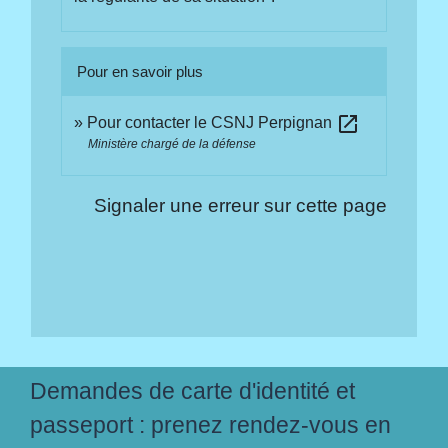
Pour en savoir plus
open_in_new
Pour contacter le CSNJ Perpignan
Ministère chargé de la défense
Signaler une erreur sur cette page
Demandes de carte d'identité et
passeport : prenez rendez-vous en