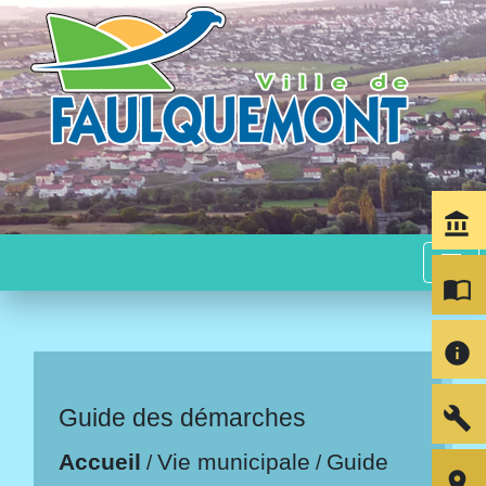
account_balance
menu
import_contacts
info
build
Guide des démarches
Accueil
Vie municipale
Guide
/
/
room