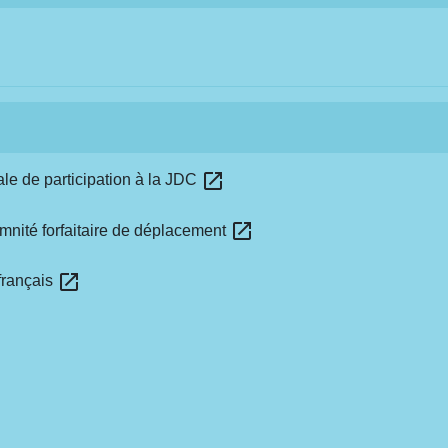
open_in_new
ale de participation à la JDC
open_in_new
mnité forfaitaire de déplacement
open_in_new
 français