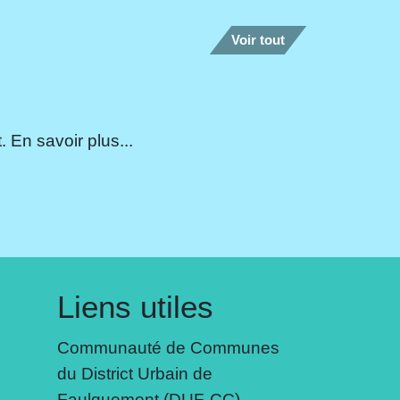
Voir tout
 En savoir plus...
Liens utiles
Communauté de Communes
du District Urbain de
Faulquemont (DUF-CC)