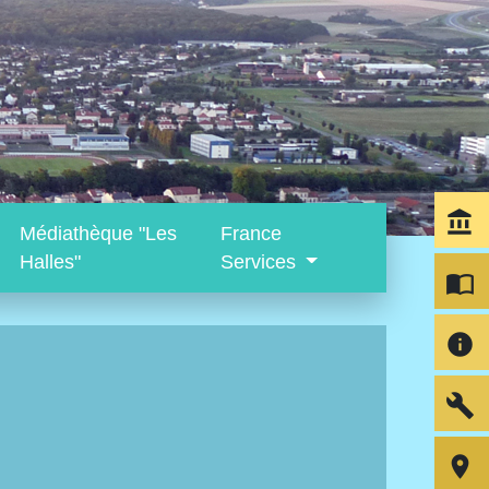
account_balance
Médiathèque "Les
France
Halles"
Services
import_contacts
info
build
room