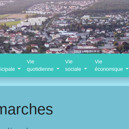
Vie
Vie
Vie
icipale
quotidienne
sociale
économique
marches