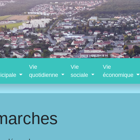
Vie
Vie
Vie
icipale
quotidienne
sociale
économique
marches