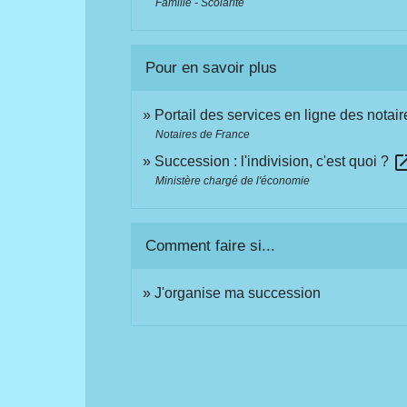
Famille - Scolarité
Pour en savoir plus
Portail des services en ligne des nota
Notaires de France
open_in
Succession : l'indivision, c'est quoi ?
Ministère chargé de l'économie
Comment faire si...
J'organise ma succession