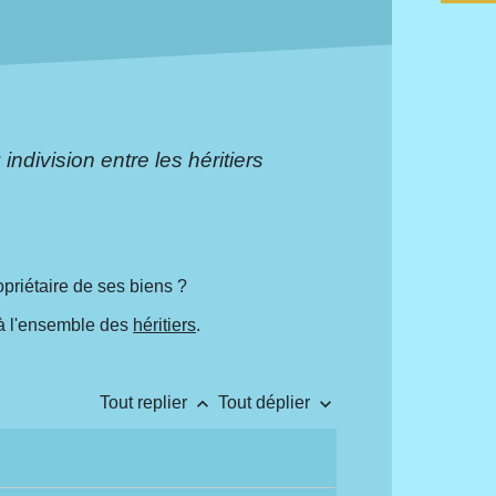
indivision entre les héritiers
priétaire de ses biens ?
t à l'ensemble des
héritiers
.
keyboard_arrow_up
keyboard_arrow_down
Tout replier
Tout déplier