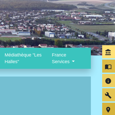
account_balance
Médiathèque "Les
France
Halles"
Services
import_contacts
info
build
room