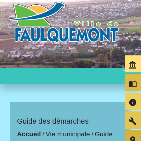
account_balance
menu
import_contacts
info
build
Guide des démarches
Accueil
Vie municipale
Guide
/
/
room