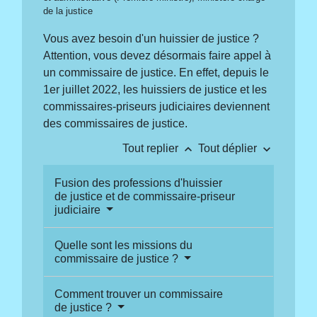
de la justice
Vous avez besoin d'un huissier de justice ?
Attention, vous devez désormais faire appel à
un commissaire de justice. En effet, depuis le
1
er
juillet 2022, les huissiers de justice et les
commissaires-priseurs judiciaires deviennent
des commissaires de justice.
keyboard_arrow_up
keyboard_arrow_down
Tout replier
Tout déplier
Fusion des professions d'huissier
de justice et de commissaire-priseur
judiciaire
Quelle sont les missions du
commissaire de justice ?
Comment trouver un commissaire
de justice ?