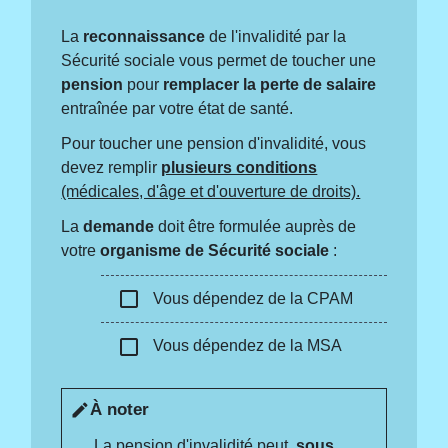
La
reconnaissance
de l'invalidité par la
Sécurité sociale vous permet de toucher une
pension
pour
remplacer la perte de salaire
entraînée par votre état de santé.
Pour toucher une pension d'invalidité, vous
devez remplir
plusieurs conditions
(médicales, d'âge et d'ouverture de droits).
La
demande
doit être formulée auprès de
votre
organisme de Sécurité sociale
:
check_box_outline_blank
Vous dépendez de la CPAM
check_box_outline_blank
Vous dépendez de la MSA
À noter
edit
La pension d'invalidité peut,
sous