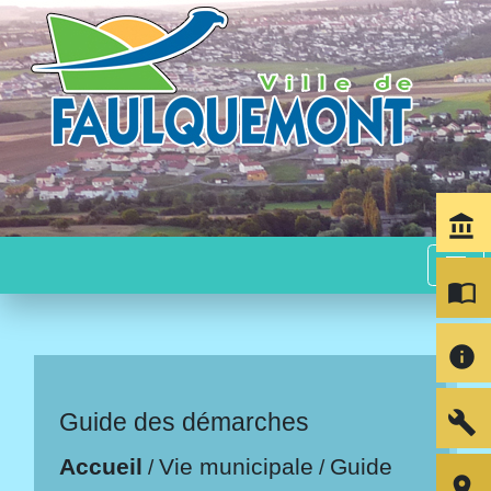
account_balance
menu
import_contacts
info
build
Guide des démarches
Accueil
Vie municipale
Guide
/
/
room