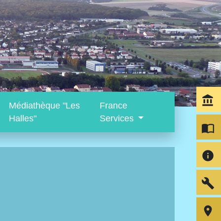
account_balance
Médiathèque "Les
France
Halles"
Services
import_contacts
info
build
room