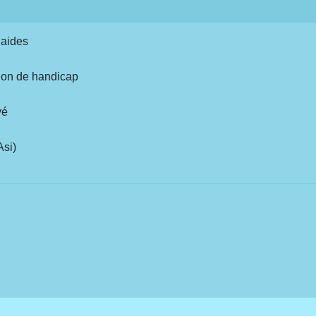
 aides
ion de handicap
vé
Asi)