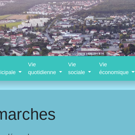
Vie
Vie
Vie
icipale
quotidienne
sociale
économique
marches