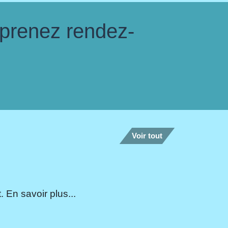
 prenez rendez-
Voir tout
 En savoir plus...