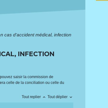
n cas d'accident médical, infection
ICAL, INFECTION
 pouvez saisir la commission de
ra celle de la conciliation ou celle du
keyboard_arrow_up
keyboard_arrow_down
Tout replier
Tout déplier