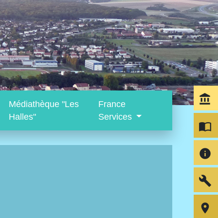
account_balance
Médiathèque "Les
France
Halles"
Services
import_contacts
info
build
room