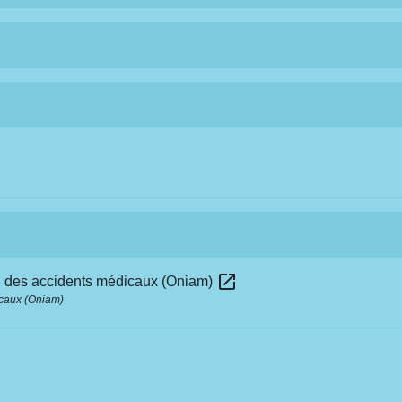
open_in_new
ion des accidents médicaux (Oniam)
icaux (Oniam)