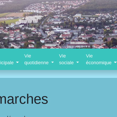
Vie
Vie
Vie
icipale
quotidienne
sociale
économique
marches