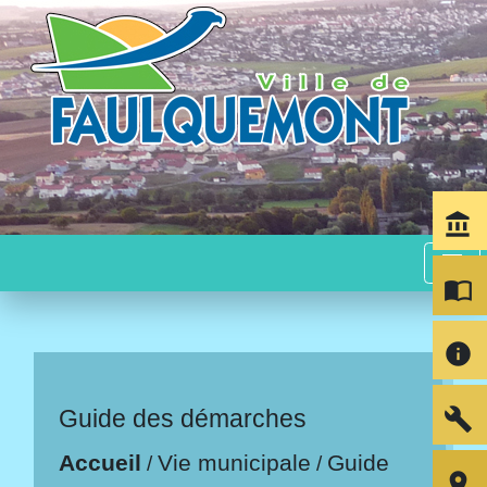
account_balance
menu
import_contacts
info
build
Guide des démarches
Accueil
Vie municipale
Guide
/
/
room