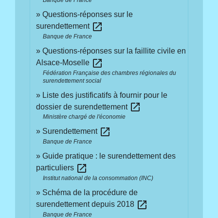
Banque de France
Questions-réponses sur le
open_in_new
surendettement
Banque de France
Questions-réponses sur la faillite civile en
open_in_new
Alsace-Moselle
Fédération Française des chambres régionales du
surendettement social
Liste des justificatifs à fournir pour le
open_in_new
dossier de surendettement
Ministère chargé de l'économie
open_in_new
Surendettement
Banque de France
Guide pratique : le surendettement des
open_in_new
particuliers
Institut national de la consommation (INC)
Schéma de la procédure de
open_in_new
surendettement depuis 2018
Banque de France