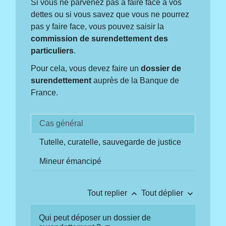
Si vous ne parvenez pas à faire face à vos
dettes ou si vous savez que vous ne pourrez
pas y faire face, vous pouvez saisir la
commission de surendettement des
particuliers
.
Pour cela, vous devez faire un
dossier de
surendettement
auprès de la Banque de
France.
Cas général
Tutelle, curatelle, sauvegarde de justice
Mineur émancipé
keyboard_arrow_up
keyboard_arrow_down
Tout replier
Tout déplier
Qui peut déposer un dossier de