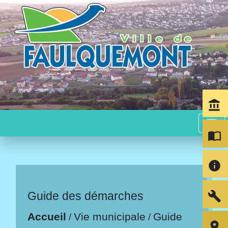
account_balance
menu
import_contacts
info
build
Guide des démarches
Accueil
Vie municipale
Guide
/
/
room