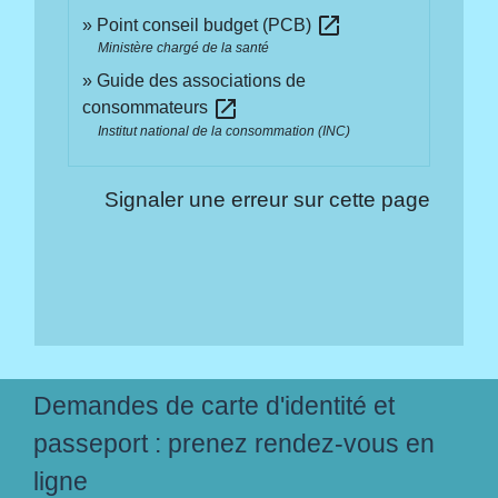
open_in_new
Point conseil budget (PCB)
Ministère chargé de la santé
Guide des associations de
open_in_new
consommateurs
Institut national de la consommation (INC)
Signaler une erreur sur cette page
Demandes de carte d'identité et
passeport : prenez rendez-vous en
ligne