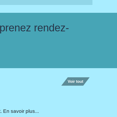
 prenez rendez-
Voir tout
 En savoir plus...