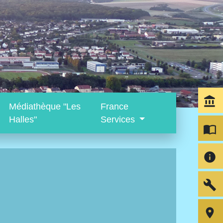
account_balance
Médiathèque "Les
France
Halles"
Services
import_contacts
info
build
room