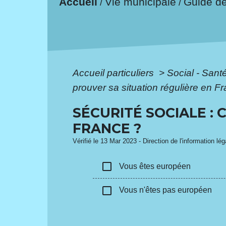
Accueil
Vie municipale
Guide d
/
/
Accueil particuliers
>
Social - Sant
prouver sa situation régulière en F
SÉCURITÉ SOCIALE :
FRANCE ?
Vérifié le 13 Mar 2023 - Direction de l'information lé
check_box_outline_blank
Vous êtes européen
check_box_outline_blank
Vous n'êtes pas européen