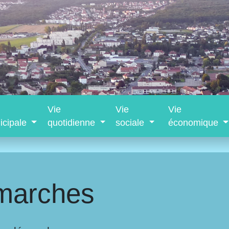
Vie
Vie
Vie
icipale
quotidienne
sociale
économique
marches