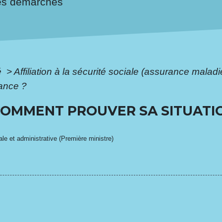
es démarches
é
>
Affiliation à la sécurité sociale (assurance malad
rance ?
 COMMENT PROUVER SA SITUATI
gale et administrative (Première ministre)