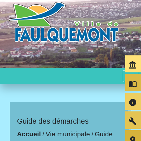
account_balance
menu
import_contacts
info
build
Guide des démarches
Accueil
Vie municipale
Guide
/
/
room