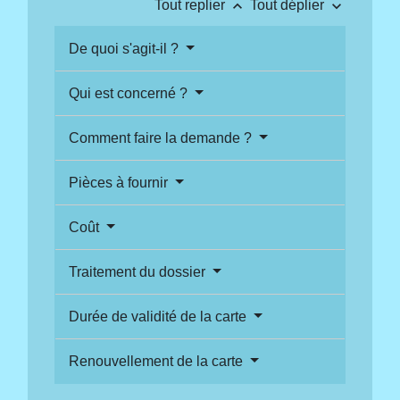
keyboard_arrow_up
keyboard_arrow_down
Tout replier
Tout déplier
De quoi s'agit-il ?
Qui est concerné ?
Comment faire la demande ?
Pièces à fournir
Coût
Traitement du dossier
Durée de validité de la carte
Renouvellement de la carte