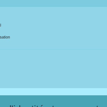
l
sation