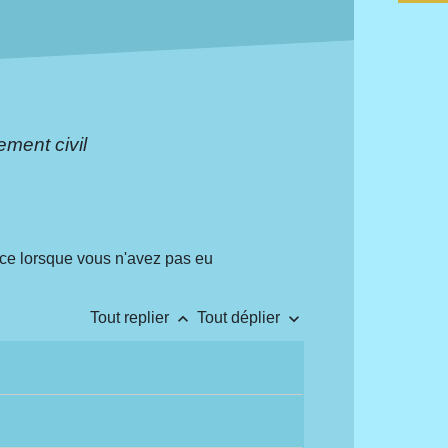
ement civil
nce lorsque vous n'avez pas eu
keyboard_arrow_up
keyboard_arrow_down
Tout replier
Tout déplier