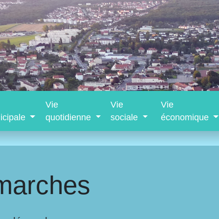
Vie
Vie
Vie
icipale
quotidienne
sociale
économique
marches