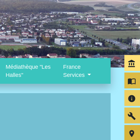
account_balance
Médiathèque "Les
France
Halles"
Services
import_contacts
info
build
room