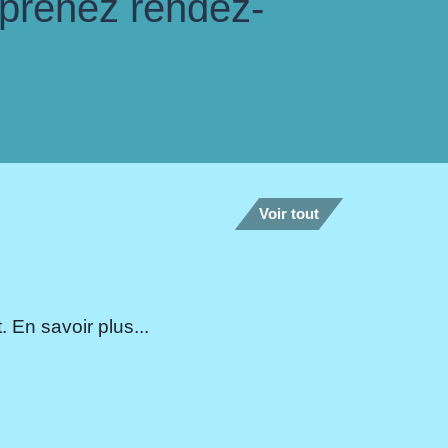
 prenez rendez-
Voir tout
 En savoir plus...