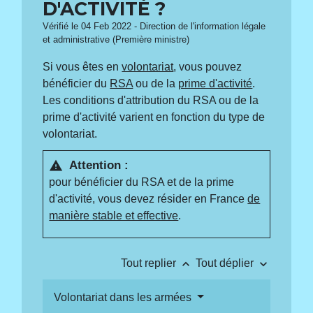
D'ACTIVITÉ ?
Vérifié le 04 Feb 2022 - Direction de l'information légale
et administrative (Première ministre)
Si vous êtes en
volontariat
, vous pouvez
bénéficier du
RSA
ou de la
prime d'activité
.
Les conditions d'attribution du RSA ou de la
prime d'activité varient en fonction du type de
volontariat.
Attention :
warning
pour bénéficier du RSA et de la prime
d'activité, vous devez résider en France
de
manière stable et effective
.
keyboard_arrow_up
keyboard_arrow_down
Tout replier
Tout déplier
Volontariat dans les armées