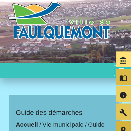
account_balance
menu
import_contacts
info
build
Guide des démarches
Accueil
Vie municipale
Guide
/
/
room