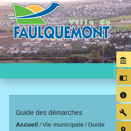
account_balance
menu
import_contacts
info
build
Guide des démarches
Accueil
Vie municipale
Guide
/
/
room