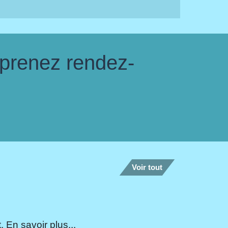
 prenez rendez-
Voir tout
 En savoir plus...