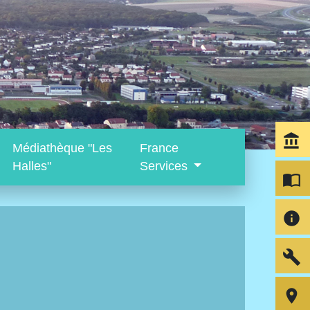
account_balance
Médiathèque "Les
France
Halles"
Services
import_contacts
info
build
room