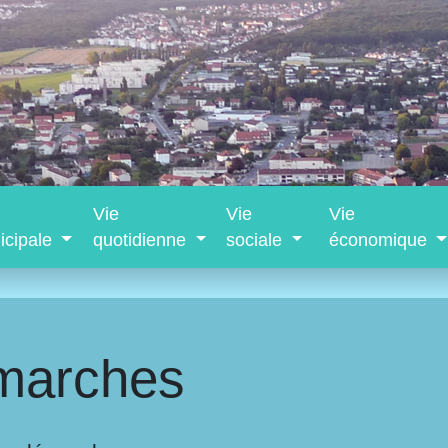
Vie
Vie
Vie
icipale
quotidienne
sociale
économique
marches