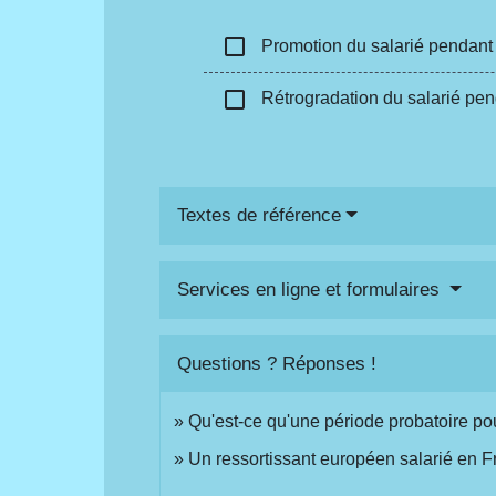
check_box_outline_blank
Promotion du salarié pendant 
check_box_outline_blank
Rétrogradation du salarié pend
Textes de référence
Services en ligne et formulaires
Questions ? Réponses !
Qu'est-ce qu'une période probatoire pou
Un ressortissant européen salarié en Fr