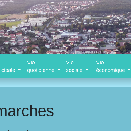
Vie
Vie
Vie
icipale
quotidienne
sociale
économique
marches