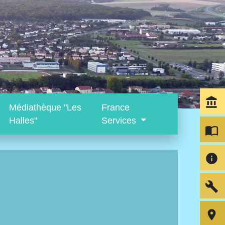
account_balance
Médiathèque "Les
France
Halles"
Services
import_contacts
info
build
room