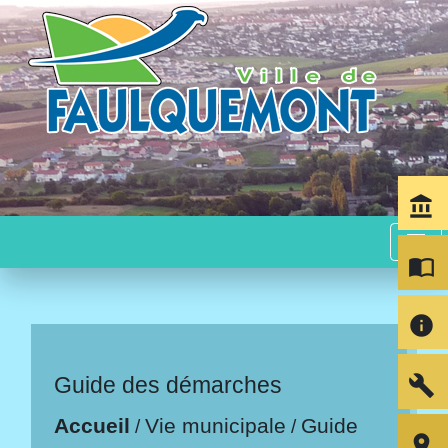
account_balance
menu
import_contacts
info
build
Guide des démarches
Accueil
Vie municipale
Guide
/
/
room