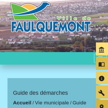
account_balance
menu
import_contacts
info
build
Guide des démarches
Accueil
Vie municipale
Guide
/
/
room